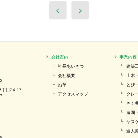
会社案内
事業内容
社長あいさつ
建築
5
会社概要
土木
32
沿革
とび
目24-17
アクセスマップ
クレ
77
さく
造園
ヤス
遊人
5
79